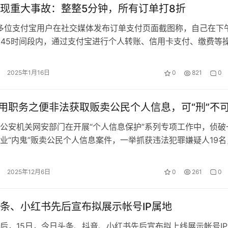
现重大事故：整整5分钟，所有订单打8折
，多位支付宝用户在社交媒体发布订单支付页面截图称，自己在下
-14:45时间段内，通过支付宝进行个人转账、信用卡支付、缴费等
单支付时提示“政府补贴…
2025年1月16日
0
821
0
利用职务之便非法获取贩卖公民个人信息，可“刑”不
公安机关网安部门在开展“个人信息保护”系列专项工作中，侦破
业“内鬼”贩卖公民个人信息案件，一举抓获违法犯罪嫌疑人19名
内公民个人信息被非法买卖转手…
2025年12月6日
0
261
0
条、小红书先后宣布拟展示帐号IP属地
15日，今日头条、抖音、小红书先后宣布拟上线展示帐号IP