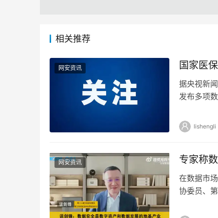
相关推荐
国家医保
网安资讯
据央视新闻
发布多项数
人“无自付”
lishengli
专家称数
网安资讯
在数据市场
协委员、第
剑锋表示，