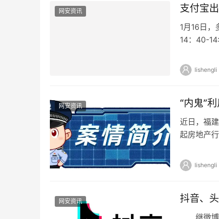
支付宝出
网安资讯
1月16日
14：40
时，均在订
lishengli
“内鬼”
网安资讯
近日，福建
起房地产行
实现对辖区
lishengli
抖音、头
网安资讯
继微博后，