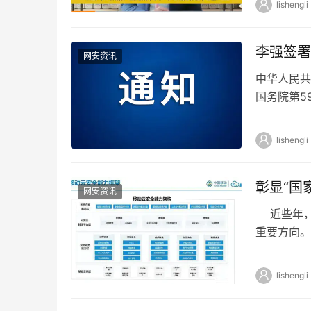
lishengli
李强签署
网安资讯
中华人民共
国务院第5
强 2025…
lishengli
彰显“国
网安资讯
近些年，
重要方向。
体系，再次
lishengli