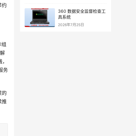
节约
360 数据安全监督检查工
具系统
2026年7月25日
作组
移解
践，
服务
。
累的
续推