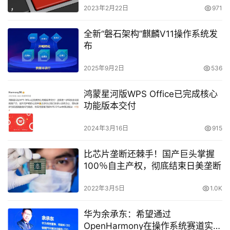
2023年2月22日
971
全新“磐石架构”麒麟V11操作系统发
布
2025年9月2日
536
鸿蒙星河版WPS Office已完成核心
功能版本交付
2024年3月16日
915
比芯片垄断还棘手！国产巨头掌握
100％自主产权，彻底结束日美垄断
2022年3月5日
1.0K
华为余承东：希望通过
OpenHarmony在操作系统赛道实现