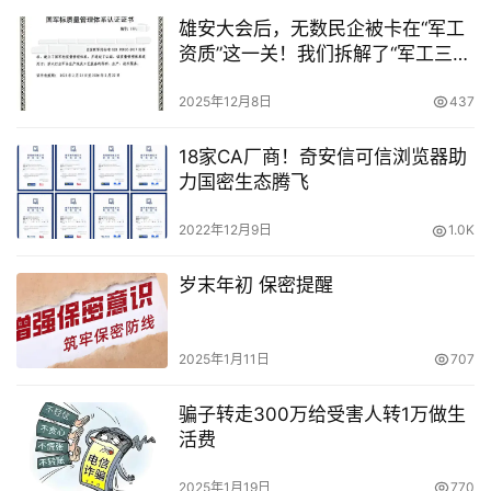
雄安大会后，无数民企被卡在“军工
资质”这一关！我们拆解了“军工三
证”的全部真相
2025年12月8日
437
18家CA厂商！奇安信可信浏览器助
力国密生态腾飞
2022年12月9日
1.0K
岁末年初 保密提醒
2025年1月11日
707
骗子转走300万给受害人转1万做生
活费
2025年1月19日
770