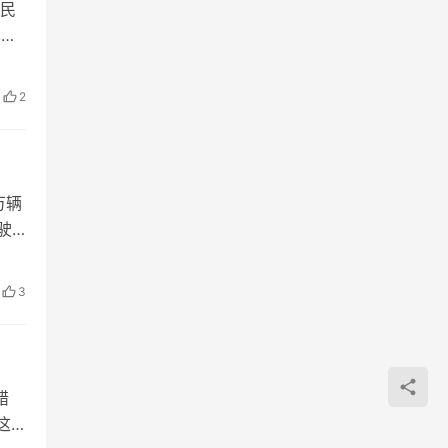
民
术应
2
万辆
驶
3
错
这