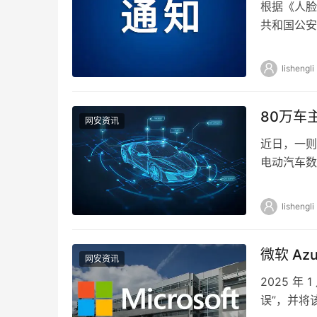
根据《人脸
共和国公安
用备案工作
lishengli
80万车
网安资讯
近日，一则
电动汽车数
员信息等敏
lishengli
微软 Az
网安资讯
2025 年
误”，并将