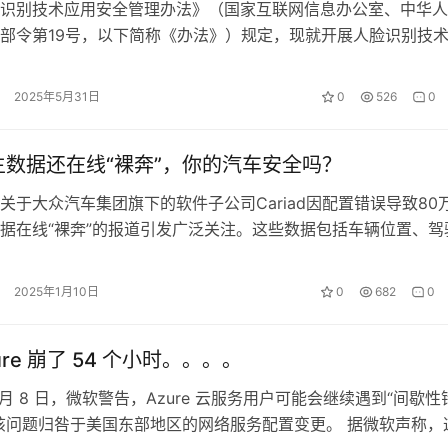
识别技术应用安全管理办法》（国家互联网信息办公室、中华人
部令第19号，以下简称《办法》）规定，现就开展人脸识别技
有关事项公告如下： 一、备案对象…
2025年5月31日
0
526
0
主数据还在线“裸奔”，你的汽车安全吗？
关于大众汽车集团旗下的软件子公司Cariad因配置错误导致80
据在线“裸奔”的报道引发广泛关注。这些数据包括车辆位置、驾
感内容，甚至包括部分德国…
2025年1月10日
0
682
0
ure 崩了 54 个小时。。。。
 1 月 8 日，微软警告，Azure 云服务用户可能会继续遇到“间歇性
该问题归咎于美国东部地区的网络服务配置变更。 据微软声称，