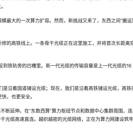
上。
规模最大的一次算力扩容。然而，新挑战又来了，东西之间“搬运
新修的高铁线上。一条骨干光缆正在这里施工，并将首次长距离
设到铁轨旁的凹槽里。新一代光缆的传输容量是上一代光缆的16
们是沿着国道铺设光缆；现在，我们是沿着高铁铺设光缆，高铁
更快，也更安全。
线不断延伸。在“东数西算”算力枢纽节点和数据中心集群周围，连
骨干光缆高速直连。越织越密的光缆网络，正在为算力网建设筑