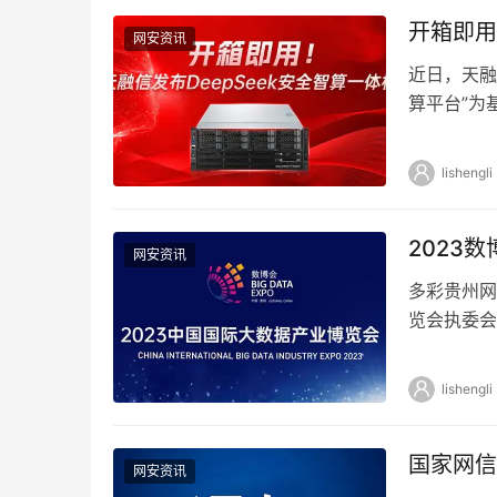
开箱即用
网安资讯
近日，天融
算平台”为
能”五大能
lishengli
2023
网安资讯
多彩贵州网
览会执委会
巴巴等93
lishengli
国家网信
网安资讯