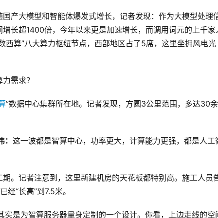
随国产大模型和智能体爆发式增长，记者发现：作为大模型处理
增长超1400倍，今年以来更是加速增长，而调用词元的上千家
数西算”八大算力枢纽节点，西部地区占了5席，这里坐拥风电光
算力需求？
算
”数据中心集群所在地。记者发现，方圆3公里范围，多达30
伟：
这一波都是智算中心，功率更大，计算能力更强，都是人工
工期。记者注意到，这里新建机房的天花板都特别高。施工人员
经“长高”到7.5米。
其实是为智算服务器量身定制的一个设计。你看，上边走线的空