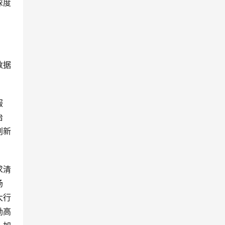
深度
数据
服
治
创新
求清
场
大行
励高