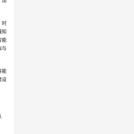
。加
、时
强知
智能
拟与
等能
建设
从