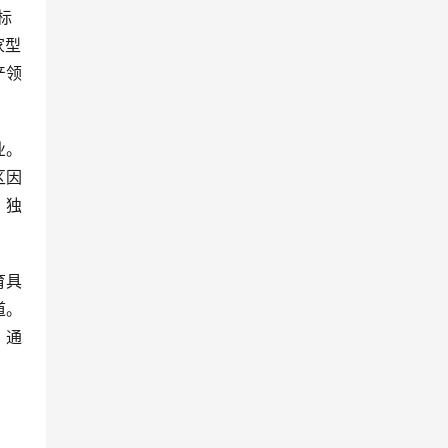
标
家型
产领
业。
区因
、独
育具
道。
，通