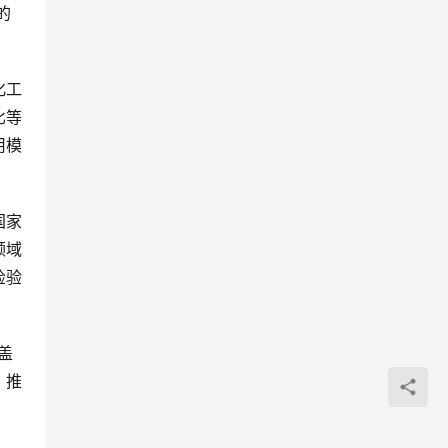
的
化工
比等
用模
国家
领域
检验
盖
，推