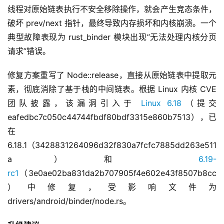
线程对原始链表执行不安全移除操作，就会产生竞态条件，
破坏 prev/next 指针，最终导致内存损坏和内核崩溃。一个
典型故障表现为 rust_binder 模块出现”无法处理内核分页
请求”错误。
修复方案重写了 Node::release，直接从原始链表中提取元
素，彻底消除了基于栈的中间链表。根据 Linux 内核 CVE 
团队披露，该漏洞引入于 
Linux 6.18
（提交
eafedbc7c050c44744fbdf80bdf3315e860b7513），已
在 
6.18.1（3428831264096d32f830a7fcfc7885dd263e511
a）和 
6.19-
rc1
（3e0ae02ba831da2b707905f4e602e43f8507b8cc
）中修复，受影响文件为
drivers/android/binder/node.rs。