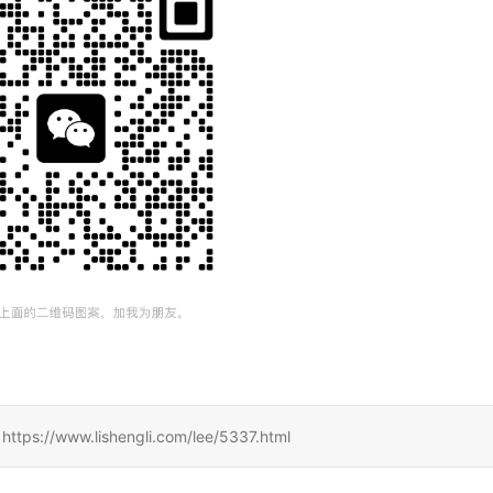
www.lishengli.com/lee/5337.html