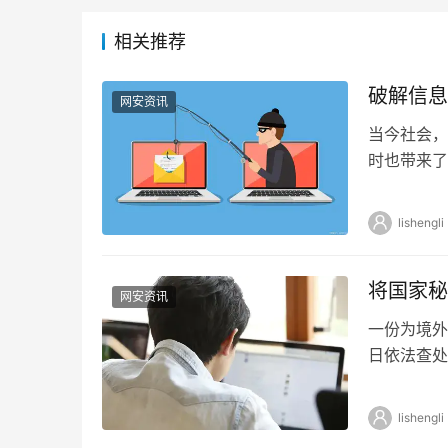
相关推荐
破解信息
网安资讯
当今社会，
时也带来了
人和企业的
lishengli
将国家秘
网安资讯
一份为境外
日依法查处
因非法持有
lishengli