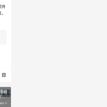
过持
案，
理器
方
ext