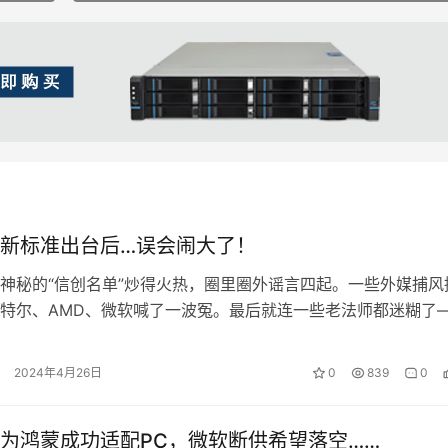
新标准出台后…误会闹大了！
神秘的“信创名单”炒得火热，圈里圈外谣言四起。一些外媒捕风
特尔、AMD、微软喊了一波冤。最后就连一些老法师都迷糊了
是去年就停了吗?这次“名单事件…
2024年4月26日
0
839
0
为鸿蒙成功适配PC，微软断供希望落空……