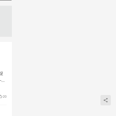
捉
——
20