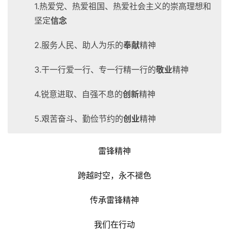
1.热爱党、热爱祖国、热爱社会主义的崇高理想和
坚定
信念
2.服务人民、助人为乐的
奉献
精神
3.干一行爱一行、专一行精一行的
敬业
精神
4.锐意进取、自强不息的
创新
精神
5.艰苦奋斗、勤俭节约的
创业
精神
雷锋精神
跨越时空，永不褪色
传承雷锋精神
我们在行动