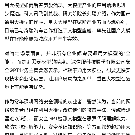
用大模型如雨后春笋般涌现，大模型产业的应用落地也进一
步提速。科大讯飞副总裁、研究院院长刘聪介绍，作为国产
通用大模型的代表，星火大模型在赋能产业方面表现强劲，
目前已与奇瑞汽车合作打造了大模型座舱，率先让国产大模
型在智能座舱领域应用并产生实效。
对特定场景而言，并非所有企业都需要通用大模型的“全
能”，而是更需要模型的精度。深信服科技股份有限公司安
全GPT业务主管訾然表示，相较于通用大模型，想要更快实
现技术商业化运营，让用户愿意为之买单，垂直大模型在落
地上可能更有优势。
作为常年深耕网络安全领域的从业者，訾然认为，当前的网
络攻击者已经在利用大模型改进他们的攻击手法，传统检测
器难以识别，而安全GPT检测大模型在恶意代码理解能力、
攻防对抗理解能力、安全基础知识能力等方面都超越通用大