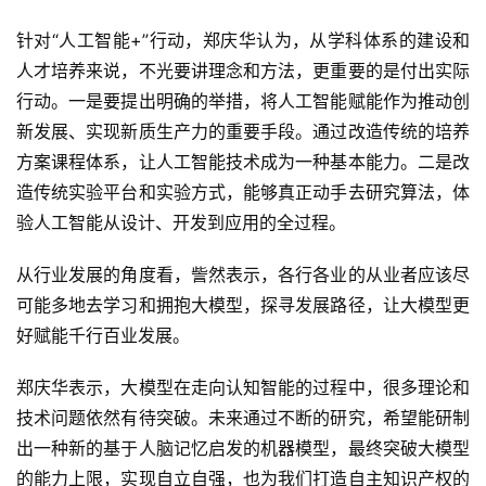
针对“人工智能+”行动，郑庆华认为，从学科体系的建设和
人才培养来说，不光要讲理念和方法，更重要的是付出实际
行动。一是要提出明确的举措，将人工智能赋能作为推动创
新发展、实现新质生产力的重要手段。通过改造传统的培养
方案课程体系，让人工智能技术成为一种基本能力。二是改
造传统实验平台和实验方式，能够真正动手去研究算法，体
验人工智能从设计、开发到应用的全过程。
从行业发展的角度看，訾然表示，各行各业的从业者应该尽
可能多地去学习和拥抱大模型，探寻发展路径，让大模型更
好赋能千行百业发展。
郑庆华表示，大模型在走向认知智能的过程中，很多理论和
技术问题依然有待突破。未来通过不断的研究，希望能研制
出一种新的基于人脑记忆启发的机器模型，最终突破大模型
的能力上限，实现自立自强，也为我们打造自主知识产权的