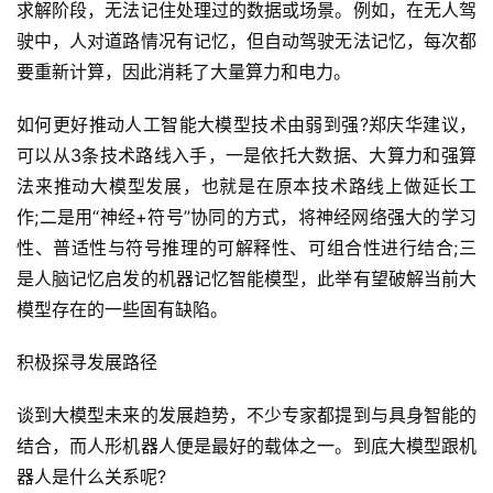
求解阶段，无法记住处理过的数据或场景。例如，在无人驾
驶中，人对道路情况有记忆，但自动驾驶无法记忆，每次都
要重新计算，因此消耗了大量算力和电力。
如何更好推动人工智能大模型技术由弱到强?郑庆华建议，
可以从3条技术路线入手，一是依托大数据、大算力和强算
法来推动大模型发展，也就是在原本技术路线上做延长工
作;二是用“神经+符号”协同的方式，将神经网络强大的学习
性、普适性与符号推理的可解释性、可组合性进行结合;三
是人脑记忆启发的机器记忆智能模型，此举有望破解当前大
模型存在的一些固有缺陷。
积极探寻发展路径
谈到大模型未来的发展趋势，不少专家都提到与具身智能的
结合，而人形机器人便是最好的载体之一。到底大模型跟机
器人是什么关系呢?