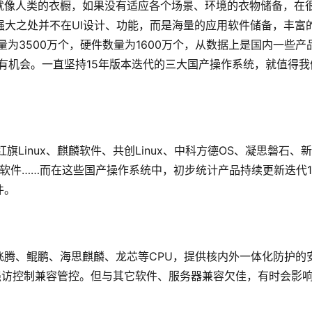
就像人类的衣橱，如果没有适应各个场景、环境的衣物储备，在
，其强大之处并不在UI设计、功能，而是海量的应用软件储备，丰富
量为3500万个，硬件数量为1600万个，从数据上是国内一些产
有机会。一直坚持15年版本迭代的三大国产操作系统，就值得我
Linux、麒麟软件、共创Linux、中科方德OS、凝思磐石、
统、统信软件……而在这些国产操作系统中，初步统计产品持续更新迭代1
件。
飞腾、鲲鹏、海思麒麟、龙芯等CPU，提供核内外一体化防护的
源强访控制兼容管控。但与其它软件、服务器兼容欠佳，有时会影