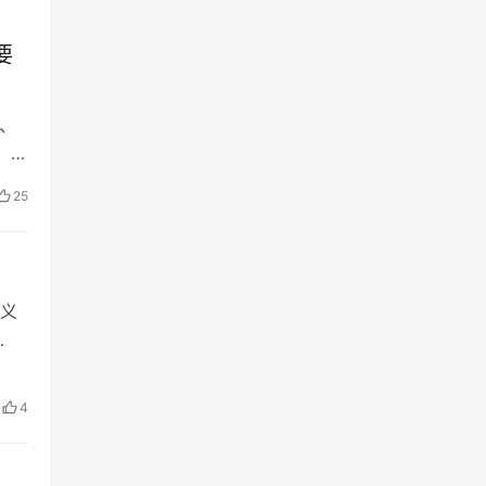
要
、
龄段
25
义
4