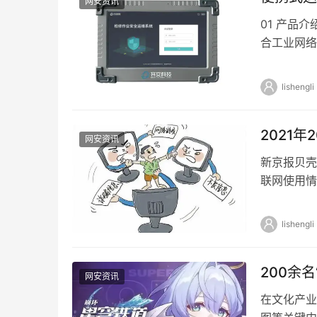
网安资讯
01 产品
合工业网络
针对现场工
lishengli
2021
网安资讯
新京报贝壳
联网使用情
意识存在不
lishengli
200余
网安资讯
在文化产业