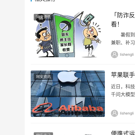
「防诈反
网安资讯
看！
暑假到了
兼职、补
学生的特
lishengli
苹果联手
网安资讯
近日，科技
千问大模型
2025财
lishengli
便携式运