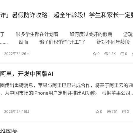
诈」暑假防诈攻略！超全年龄段！学生和家长一定
 很多学生都在计划着 如何度过美好的假期 游玩
习…… 然而 骗子们也悄悄“开工”了 针对不同年
点 可谓是“精准施…
2022年7月26日
0
1.2K
0
阿里，开发中国版AI
圈传出重磅消息，苹果与阿里巴巴达成合作，将基于阿里云的通
，为中国市场的iPhone用户定制并推出AI功能。 根据苹果公司
年第一季度财报，其中国市场销…
2025年2月15日
0
751
0
维网关