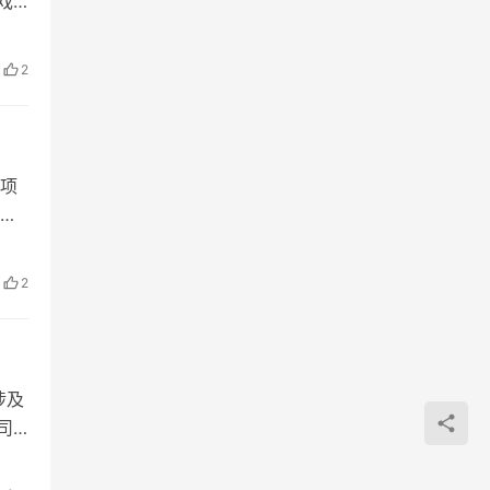
戏
2
项
规
2
涉及
司2