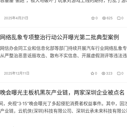
容屡屡“偷跑”，极大地破坏了玩家对游戏上线的期待，打乱了游
发节奏，给企业造成了难以估量的…
2025年4月21日
0
625
0
网络乱象专项整治行动公开曝光第二批典型案例
网信办会同工业和信息化部等部门持续开展汽车行业网络乱象专
从严整治恶意诋毁攻击、散布不实信息、开展虚假测评等违法违
部分典型案例通报如下： 1.“车曝…
2025年12月11日
0
323
0
15晚会曝光主板机黑灰产业链，两家深圳企业被点名
晚间，央视“3·15”晚会曝光了多起侵犯消费者权益事件。其中，因
产业链，云机侠(深圳)科技有限公司、深圳云承未来科技有限公
被点名。 “20块手…