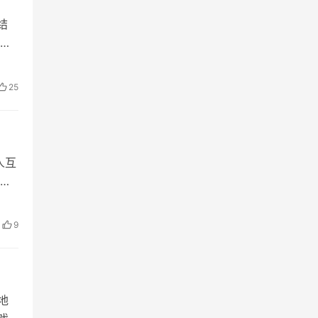
结
要
25
人互
范
9
地