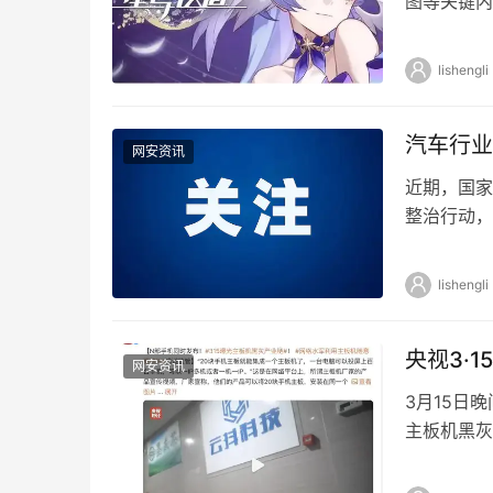
图等关键内
的运营和宣
lishengli
汽车行业
网安资讯
近期，国家
整治行动，
行为。现将
lishengli
央视3·
网安资讯
3月15日
主板机黑灰
家深圳企业