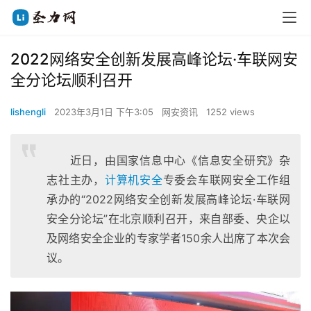
2022网络安全创新发展高峰论坛·车联网安
全分论坛顺利召开
lishengli
2023年3月1日 下午3:05
网安资讯
1252 views
近日，由国家信息中心《信息安全研究》杂
志社主办，
计算机安全
专委会车联网安全工作组
承办的“2022网络安全创新发展高峰论坛·车联网
安全分论坛”在北京顺利召开，来自部委、央企以
及网络安全企业的专家学者150余人出席了本次会
议。