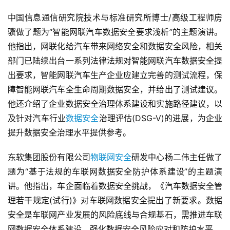
中国信息通信研究院技术与标准研究所博士/高级工程师房
骥做了题为“智能网联汽车数据安全要求浅析”的主题演讲。
他指出，网联化给汽车带来网络安全和数据安全风险，相关
部门已陆续出台一系列法律法规对智能网联汽车数据安全提
出要求，智能网联汽车生产企业应建立完善的测试流程，保
障智能网联汽车全生命周期数据安全，并给出了测试建议。
他还介绍了企业数据安全治理体系建设和实施路径建议，以
及针对汽车行业
数据安全
治理评估(DSG-V)的进展，为企业
提升数据安全治理水平提供参考。
东软集团股份有限公司
物联网安全
研发中心杨二伟主任做了
题为“基于法规的车联网数据安全防护体系建设”的主题演
讲。他指出，车企面临着数据安全挑战，《汽车数据安全管
理若干规定(试行)》对车联网数据安全提出了新要求。数据
安全是车联网产业发展的风险底线与合规基石，需推进车联
网数据安全体系建设，强化数据安全风险应对和防护水平。