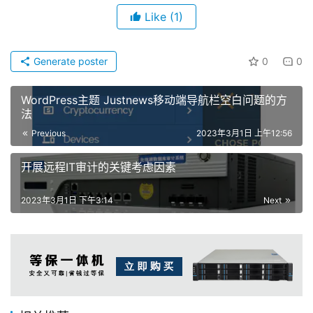
Like
(1)
Generate poster
0
0
WordPress主题 Justnews移动端导航栏空白问题的方
法
Previous
2023年3月1日 上午12:56
开展远程IT审计的关键考虑因素
2023年3月1日 下午3:14
Next