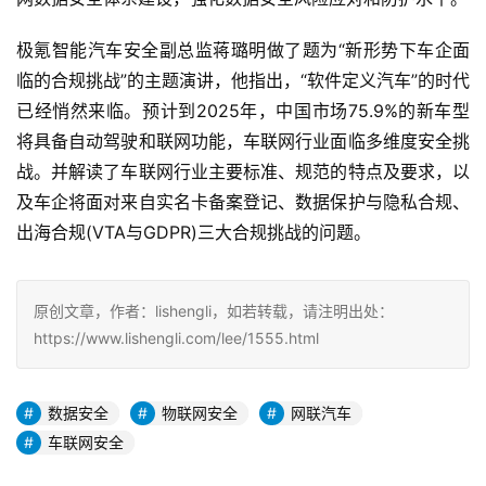
极氪智能汽车安全副总监蒋璐明做了题为“新形势下车企面
临的合规挑战”的主题演讲，他指出，“软件定义汽车”的时代
已经悄然来临。预计到2025年，中国市场75.9%的新车型
将具备自动驾驶和联网功能，车联网行业面临多维度安全挑
战。并解读了车联网行业主要标准、规范的特点及要求，以
及车企将面对来自实名卡备案登记、数据保护与隐私合规、
出海合规(VTA与GDPR)三大合规挑战的问题。
原创文章，作者：lishengli，如若转载，请注明出处：
https://www.lishengli.com/lee/1555.html
数据安全
物联网安全
网联汽车
车联网安全