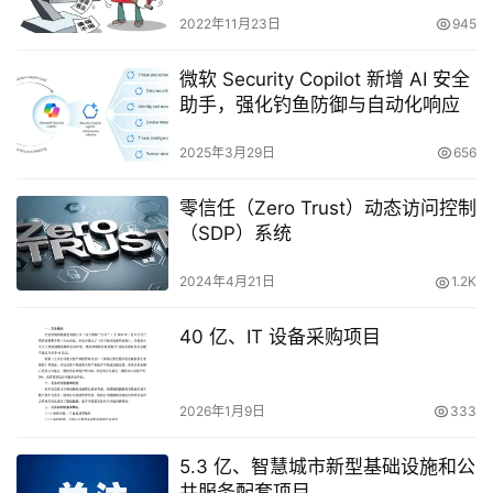
2022年11月23日
945
微软 Security Copilot 新增 AI 安全
助手，强化钓鱼防御与自动化响应
2025年3月29日
656
零信任（Zero Trust）动态访问控制
（SDP）系统
2024年4月21日
1.2K
40 亿、IT 设备采购项目
2026年1月9日
333
5.3 亿、智慧城市新型基础设施和公
共服务配套项目