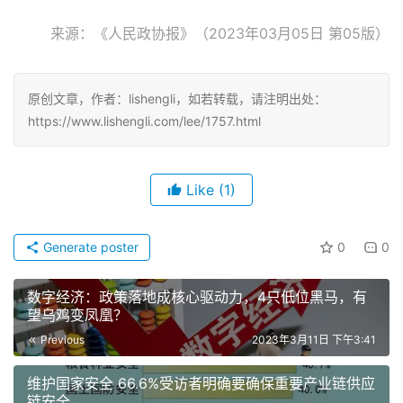
来源：《人民政协报》（2023年03月05日 第05版）
原创文章，作者：lishengli，如若转载，请注明出处：
https://www.lishengli.com/lee/1757.html
Like
(1)
Generate poster
0
0
数字经济：政策落地成核心驱动力，4只低位黑马，有
望乌鸡变凤凰？
Previous
2023年3月11日 下午3:41
维护国家安全 66.6%受访者明确要确保重要产业链供应
链安全