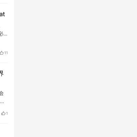
at
，
必
11
界
会
以
1