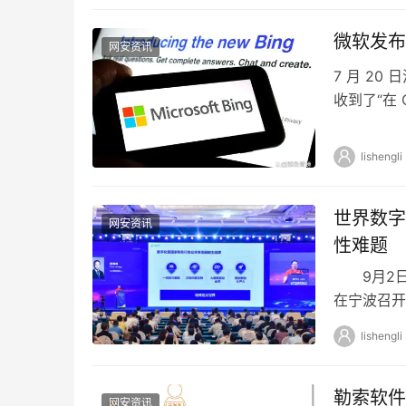
微软发布横
网安资讯
7 月 20
收到了“在 
应页…
lishengli
世界数字
网安资讯
性难题
9月2日，
在宁波召开
“数字驱动
lishengli
勒索软件
网安资讯