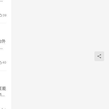
39
为外
始
40
正能
1日