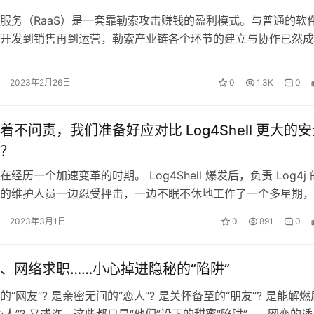
服务（RaaS）是一套靠勒索攻击赚钱的盈利模式。与普通的软
开发到销售再到运营，勒索产业链各个环节的建立与协作已然成
效益促进各环节赚取更多收入的背景…
2023年2月26日
0
1.3K
0
着不问责，我们准备好应对比 Log4Shell 更大的
？
经历一个加速变革的时期。 Log4Shell 爆发后，负责 Log4j
的维护人员一边忍受抨击，一边不眠不休地工作了一个多星期，
界的代码打上了…
2023年3月1日
0
891
0
、网络求职……小心掉进隐秘的“陷阱”
“网友”? 是亲密无间的“恋人”? 是关怀备至的“朋友”? 是能解燃
心人”? 又或许，这些都只是“他们”设下的甜蜜“陷阱”…… 网恋的诱