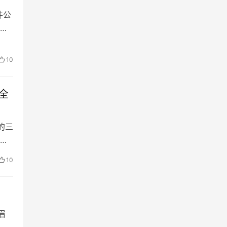
件公
10
安全
 的三
为
10
眉