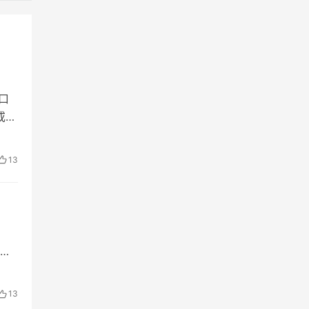
口
或破
13
越
13