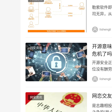
勒索软件即
司无异，从
熟。在规模
lishengli
开源意味
网安资讯
危机了吗
开源安全正在
位没有酬劳
这份影响世
lishengli
网恋交友
网安资讯
是志趣相投的
之急的“热