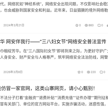
代，网络犹如“神经系统”，网络安全出现问题，不仅影响社会稳
，也会威胁到国家安全和利益。近年来，日益猖獗的境外网络勒
为我国网络安全“公害”。犯罪分子…
2024年3月21日
0
860
0
华 网安伴我行——“三八妇女节”网络安全普法宣传
巾帼绽芳华。在“三八国际妇女节”即将到来之际，为更好守护广
人身安全、财产安全与人格尊严，筑牢网络安全法治防线，网警
络安全普法宣传活动，愿每一位女性…
2026年3月8日
0
220
0
能仿冒一家官网，这类山寨网页，请小心甄别！
不法分子打着“金融资”“退费补贴”“消费充值”“证件办理”“期刊征稿
冒有关部门、单位的官方网站平台，实施诈骗活动，迷惑性强，