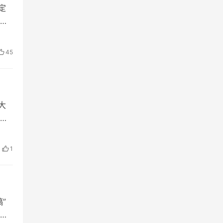
定
索
45
大
特
1
”
令