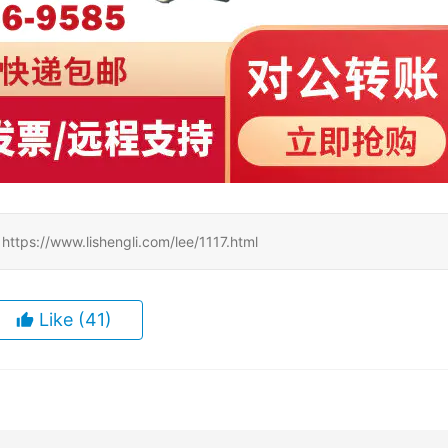
ww.lishengli.com/lee/1117.html
Like
(41)