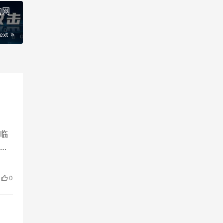
的网
ext
临
基
0