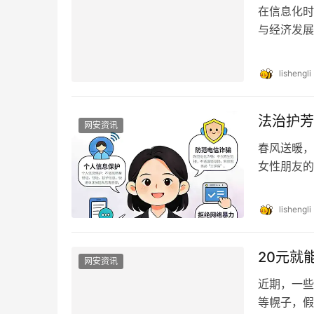
在信息化时
与经济发展
攻击，已成
lishengli
法治护芳
网安资讯
春风送暖，
女性朋友的
别推出了网
lishengli
20元就
网安资讯
近期，一些
等幌子，假