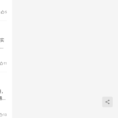
5
实
及
11
排，
通过
13