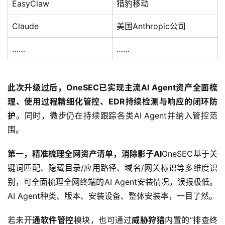
EasyClaw
猎豹移动
Claude
美国Anthropic公司
……
……
此次升级过后，OneSEC已实现主流AI Agent资产全面梳
理、使用过程精细化管控、EDR持续检测与响应的闭环防
护
。同时，微步仍在持续跟踪各类AI Agent并纳入管控范
围。
第一，精准梳理全网资产清单，消除影子AI
OneSEC基于关
键词匹配、隐藏目录/应用路径、域名/网关标识等多维度识
别，可全面梳理全网终端的AI Agent安装情况，误报极低。
AI Agent种类、版本、安装设备、整体安装率，一目了然。
若未开
通软件管控
模块，也可通过
威胁狩猎
内置的“排查终