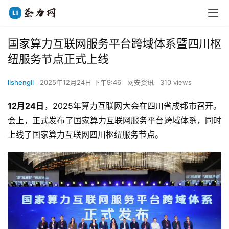
国家算力互联网服务平台跨域体系暨四川枢
纽服务节点正式上线
lishengli
2025年12月24日 下午9:46
网安资讯
310 views
12月24日
，2025年算力互联网大会在四川省成都市召开。
会上，正式发布了国家算力互联网服务平台跨域体系，同时
上线了国家算力互联网四川枢纽服务节点。