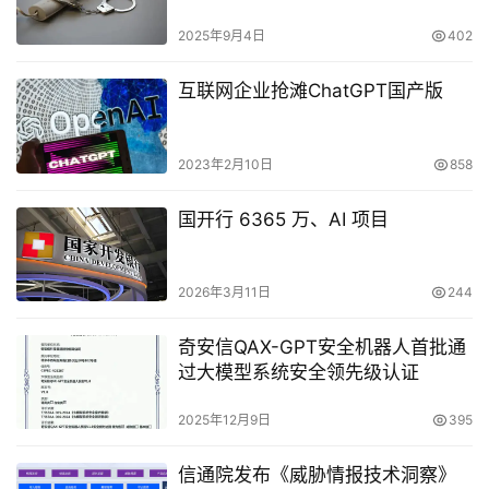
2025年9月4日
402
互联网企业抢滩ChatGPT国产版
2023年2月10日
858
国开行 6365 万、AI 项目
2026年3月11日
244
奇安信QAX-GPT安全机器人首批通
过大模型系统安全领先级认证
2025年12月9日
395
信通院发布《威胁情报技术洞察》