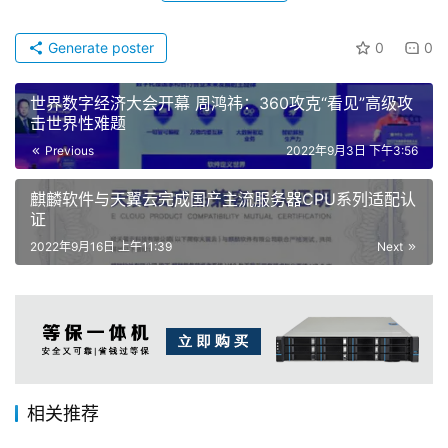
全、更智能、更便捷的产品和服务，为国家网络安全和行业
发展贡献力量，为我国数字经济发展保驾护航!
原创文章，作者：lishengli，如若转载，请注明出处：
https://www.lishengli.com/lee/541.html
Like
(39)
Generate poster
0
0
世界数字经济大会开幕 周鸿祎：360攻克“看见”高级攻
击世界性难题
Previous
2022年9月3日 下午3:56
麒麟软件与天翼云完成国产主流服务器CPU系列适配认