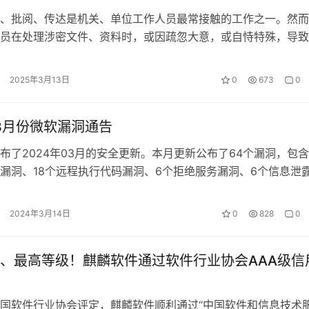
、批阅、传达是机关、单位工作人员最常接触的工作之一。然而
员在处理涉密文件、资料时，或因疏忽大意，或自恃特殊，导致
发生，敲响了国家秘密安全的警钟。 …
2025年3月13日
0
673
0
年3月份微软漏洞通告
布了2024年03月的安全更新。本月更新公布了64个漏洞，包含
漏洞、18个远程执行代码漏洞、6个拒绝服务漏洞、6个信息泄
全功能绕过漏洞、2个身…
2024年3月14日
0
828
0
、最高等级！麒麟软件通过软件行业协会AAA级信
国软件行业协会评定，麒麟软件顺利通过“中国软件和信息技术