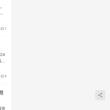
，
泄
2
24
露漏
8
用
服务