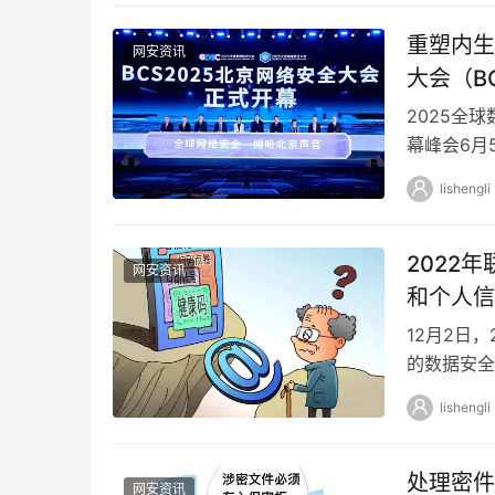
重塑内生
网安资讯
大会（B
2025全
幕峰会6月
安全体系”
lishengli
2022
网安资讯
和个人信
12月2日
的数据安全
协会首倡并
lishengli
处理密件
网安资讯