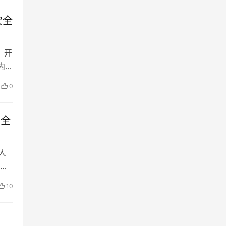
安全
）开
内生
0
安全
人
全
10