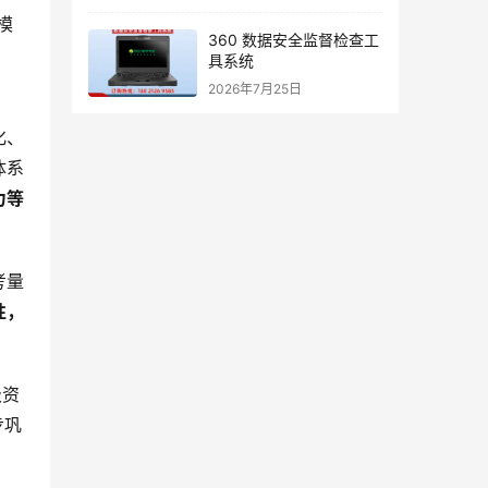
模
360 数据安全监督检查工
具系统
2026年7月25日
化、
体系
力等
考量
性，
级资
步巩