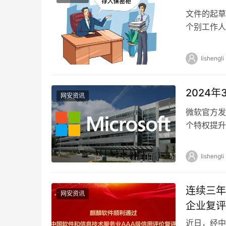
文件的起草
个别工作人
密事件时有
lishengli
2024
网安资讯
微软官方发
个特权提升
洞、3个安
lishengli
连续三年
网安资讯
企业复评
近日，经中