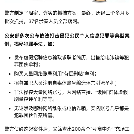
警方制定了周密、详实的抓捕方案，最终，历经三个多月多
批次抓捕，37名涉案人员全部落网。
公安部多次公布依法打击侵犯公民个人信息犯罪等典型案
例，揭秘犯罪手法，如：
发布虚假招聘信息骗取求职者简历，出售给电诈骗等犯
罪团伙牟利；
购买大量网络账号利用“有偿删帖”牟利；
招募兼职人员注册自媒体账号编造谣言引流牟利；
非法操控大量网络账号，为网络直播、“饭圈”群体虚假
刷量控评牟利等等。
无论涉及哪种网络乱象或电信诈骗，实名账号几乎都是
犯罪团伙作案所需。
警方侦破这起案件后，又筛查出200余个“号商中介”“充场工