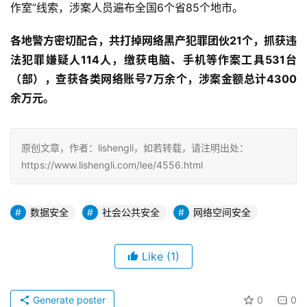
作室”线索，涉案人员遍布全国6个省85个地市。
各地警方密切配合，共打掉网络黑产犯罪团伙
21
个，抓获违
法犯罪嫌疑人
1
14
人，缴获电脑、手机等作案工具
531
台
（部），查获各类网络账号
7
万余个，涉案金额
总计
4300
余万元。
原创文章，作者：lishengli，如若转载，请注明出处：
https://www.lishengli.com/lee/4556.html
数据安全
社会公共安全
网络空间安全
Like
(1)
Generate poster
0
0