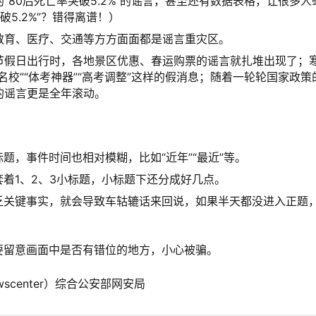
“80后死亡率突破5.2%”的谣言，甚至还有数据表格，让很多人
5.2%”？错得离谱！）
教育、医疗、交通等方方面面都是谣言重灾区。
节假日出行时，各地景区优惠、春运购票的谣言就扎堆出现了；
校”“体考神器”“高考调整”这样的假消息；随着一轮轮国家政策
的谣言更是全年滚动。
题，事件时间也相对模糊，比如“近年”“最近”等。
套着1、2、3小标题，小标题下还分成好几点。
乏关键事实，就会导致车轱辘话来回说，如果半天都没进入正题
要留意画面中是否有错位的地方，小心被骗。
scenter）综合公安部网安局