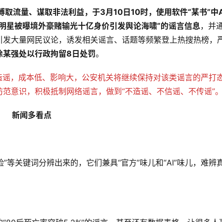
博取流量、谋取非法利益，于3月10日10时，使用软件“某书”中A
明星被曝境外豪赌输光十亿身价引发舆论海啸”的谣言信息
，并
引发大量网民议论，诱发相关谣言、话题等频繁登上热搜热榜，
徐某强处以行政拘留8日处罚
。
造谣，成本低、影响大，公安机关将继续保持对该类谣言的严打
范意识，积极抵制网络谣言，做到“不造谣、不信谣、不传谣”
新闻多看点
”等关键词分辨出来的，它们兼具“官方”味儿和“AI”味儿，难辨