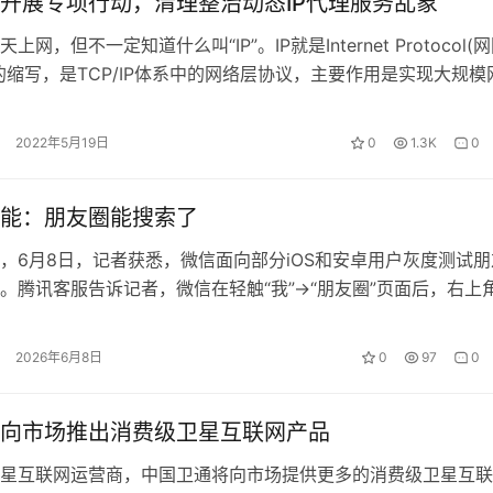
开展专项行动，清理整治动态IP代理服务乱象
，但不一定知道什么叫“IP”。IP就是Internet Protocol(
的缩写，是TCP/IP体系中的网络层协议，主要作用是实现大规模
…
2022年5月19日
0
1.3K
0
能：朋友圈能搜索了
，6月8日，记者获悉，微信面向部分iOS和安卓用户灰度测试朋
。腾讯客服告诉记者，微信在轻触“我”->“朋友圈”页面后，右上
图标已升级为“我…
2026年6月8日
0
97
0
向市场推出消费级卫星互联网产品
星互联网运营商，中国卫通将向市场提供更多的消费级卫星互联