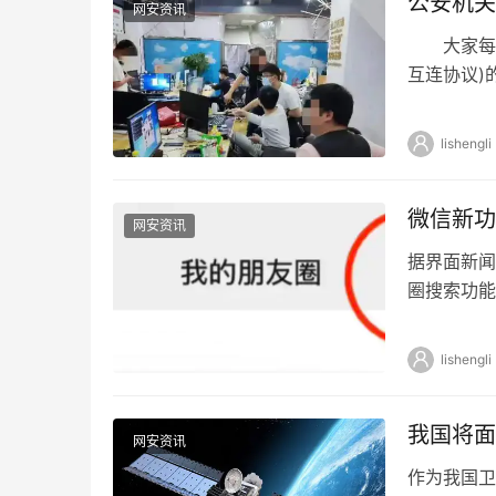
公安机关
网安资讯
大家每天上网
互连协议)
的互联互通
lishengli
微信新功
网安资讯
据界面新闻
圈搜索功能
“放大镜”
lishengli
我国将面
网安资讯
作为我国卫