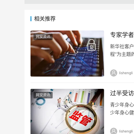
相关推荐
专家学者
网安资讯
新华社客户
程”为主题
在一起，共
lishengli
过半受访
网安资讯
青少年身心
少年身心健
合问卷网(w
lishengli