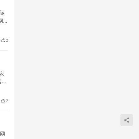
网际
网络
2
友
角的
2
网