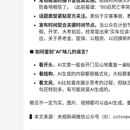
常用精准的细节营造真实感。
前段时间很火的
防备地相信了。（此前报道：“80后死亡率突破
话题类型紧贴官方关注。
类似于灾害事故、
发布时间契合关键时间节点。
当公众在计划
假、开学、大考前后，经常冒出来“买车位读名
出，关于养老金、医保、公租房、以旧换新
■ 如何鉴别“AI”味儿的谣言？
看开头
，AI文章一般会开门见山地重复一遍标
看结构
，AI生成的内容都很格式化，大标题
看文风
，AI比较喜欢展示思考的过程，但缺
句还特别多，有可能就是AI生成的。
眼见不一定为实，图片、视频都可以由AI生成，
▌
本文来源：央视新闻微信公众号（ID：cctvnew