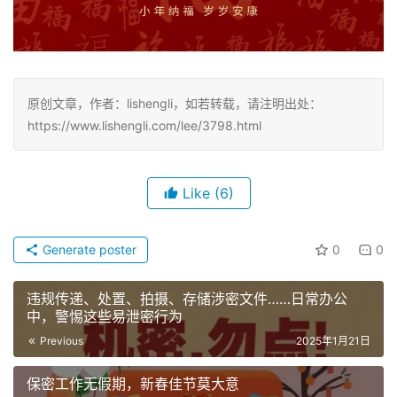
原创文章，作者：lishengli，如若转载，请注明出处：
https://www.lishengli.com/lee/3798.html
Like
(6)
Generate poster
0
0
违规传递、处置、拍摄、存储涉密文件……日常办公
中，警惕这些易泄密行为
Previous
2025年1月21日
保密工作无假期，新春佳节莫大意