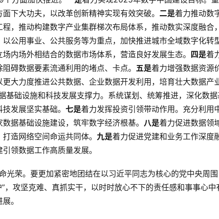
方面下大功夫，以改革创新精神实现有效突破。
二是
着力推动数
工程，推动构建数字产业集群梯次布局体系，推动数实深度融合
，以公用事业、公共服务等为重点，加快推进城市全域数字化转
立场内场外相结合的数据市场体系，营造良好发展生态。
四是
着
除阻碍数据要素流通利用的堵点、卡点。
五是
着力增强数据资源
以更大力度推进公共数据、企业数据开发利用，培育壮大数据产
据基础设施和科技发展支撑力。系统谋划、统筹推进，深化数据
科技发展坚实基础。
七是
着力发挥投资引领带动作用。充分利用
家数据基础设施建设，筑牢数字经济根基。
八是
着力促进数据领
，打造网络空间命运共同体。
九是
着力促进党建和业务工作深度
建引领数据工作高质量发展。
使命光荣。要更加紧密地团结在以习近平同志为核心的党中央周围
维护”，攻坚克难、真抓实干，以时时放心不下的责任感和事事心中
进展。