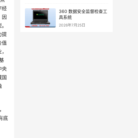
字经
360 数据安全监督检查工
，因
具系统
型。
2026年7月25日
力提
价值
业，
基
中央
域国
融
，
有底