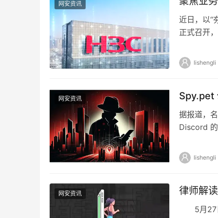
聚焦业务
网安资讯
近日，以“
正式召开，
企业代表，
lishengli
Spy.p
网安资讯
据报道，名为
Disco
支付额定加
lishengli
律师解读
网安资讯
5月27日，