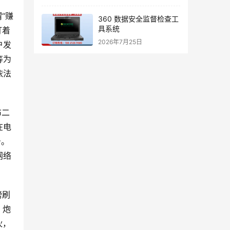
“赚
360 数据安全监督检查工
具系统
打着
2026年7月25日
户发
等为
依法
布二
在电
务。
网络
榜刷
、炮
伙，