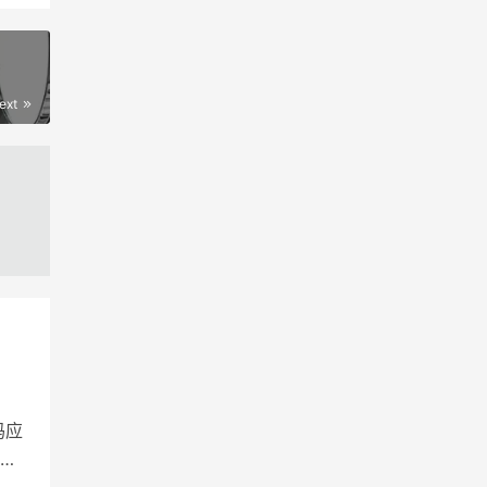
ext
码应
管