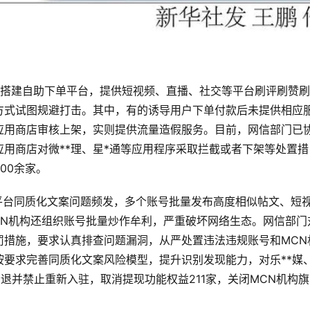
行搭建自助下单平台，提供短视频、直播、社交等平台刷评刷赞
方式试图规避打击。其中，有的诱导用户下单付款后未提供相应
应用商店审核上架，实则提供流量造假服务。目前，网信部门已
应用商店对微**理、星*通等应用程序采取拦截或者下架等处置措
00余家。
平台同质化文案问题频发，多个账号批量发布高度相似帖文、短
CN机构还组织账号批量炒作牟利，严重破坏网络生态。网信部门
罚措施，要求认真排查问题漏洞，从严处置违法违规账号和MCN
要求完善同质化文案风险模型，提升识别发现能力，对乐**媒
行清退并禁止重新入驻，取消提现功能权益211家，关闭MCN机构