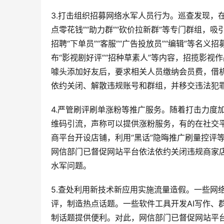
3.打击组织招募网络水军人员行为。巡查发现，
点零花钱”“助力群”“砍价拉新群”等专门群组
招聘“下单员”“客服”“广告投放员”“编辑”等
布“影视剧好评”“招种草素人”等内容，招揽影视
噱头添加好友后，要求相关人员缴纳会员费，借
依约关闭、解散违规账号和群组，并移交违法犯
4.严管刷评刷单涨粉等推广服务。随着打击力度
维码引流，声称可以提供涨粉服务，有的在社交
商平台开设店铺，利用“黑话”隐晦推广刷量控评
网信部门已督促网站平台依法依约关闭违规商家
水军问题。
5.查处利用新技术新应用实施流量造假。一些网
评，制造热点话题。一些软件工具开发AI写作、
制话题提供便利。对此，网信部门已督促网站平台