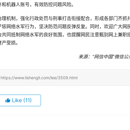
件和机器人账号，有效防控问题风险。
治理机制，强化行政处罚与刑事打击衔接配合，形成各部门齐抓
严惩网络水军行为，坚决防范问题反弹反复。同时，欢迎广大网
会共同抵制网络水军的良好氛围，也提醒网民注意甄别网上兼职
财产受损。
来源：“网信中国”微信公
www.lishengli.com/lee/3509.html
Like
(11)