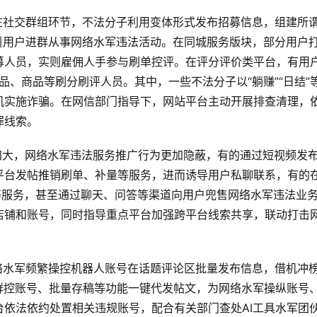
在社交群组环节，不法分子利用变体形式发布招募信息，组建所谓
，吸引用户进群从事网络水军违法活动。在同城服务版块，部分用户
名义招募人员，实则雇佣人手参与刷单控评。在评分评价类平台，有用
作品、商品等刷分刷评人员。其中，一些不法分子以“躺赚”“日结”
机实施诈骗。在网信部门指导下，网站平台主动开展排查清理，
罪线索。
加大，网络水军违法服务推广行为更加隐蔽，有的通过短视频发
平台发帖推销刷单、补量等服务，进而诱导用户私聊联系，有的
等服务，甚至通过聊天、问答等渠道向用户兜售网络水军违法业
店铺和账号，同时指导重点平台加强跨平台线索共享，联动打击
络水军频繁操控机器人账号在话题评论区批量发布信息，借机冲
群控账号、批量存稿等功能一键代发帖文，为网络水军操纵账号
依法依约处置相关违规账号，配合有关部门查处AI工具水军团