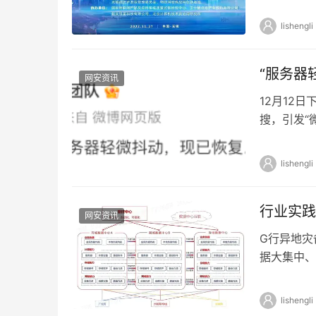
理局副局长
lishengli
“服务器
网安资讯
12月12
搜，引发“
歉，服务器
lishengli
行业实践
网安资讯
G行异地灾
据大集中、
建设指引”
lishengli