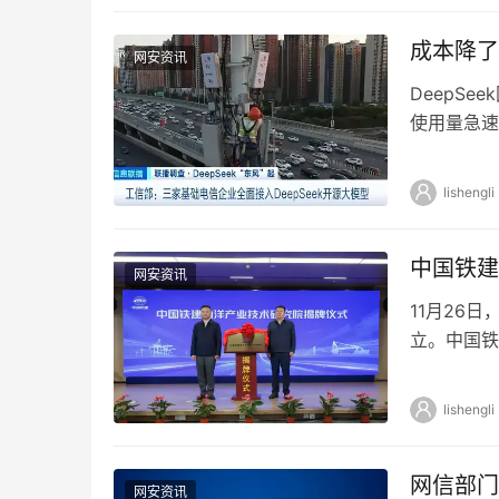
成本降了
网安资讯
DeepS
使用量急速
程序。据介绍
lishengli
中国铁建
网安资讯
11月26
立。中国铁
铁建港航局
lishengli
网信部门
网安资讯