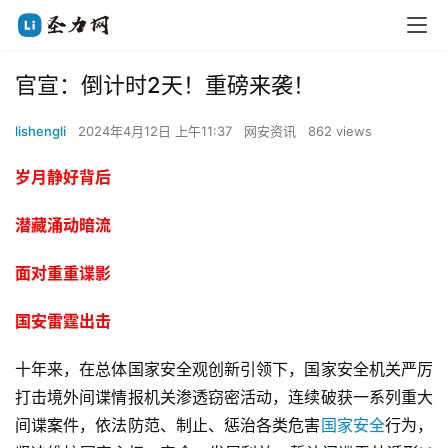
官宣：倒计时2天！重磅来袭！
lishengli
2024年4月12日 上午11:37
网安资讯
862 views
岁月静好背后
潜藏涌动暗流
面对重重谍影
国安雷霆出击
十年来，在总体国家安全观创新引领下，国家安全机关严厉
打击境外间谍情报机关渗透窃密活动，连续破获一系列重大
间谍案件，依法防范、制止、惩治各类危害
国家安全
行为，