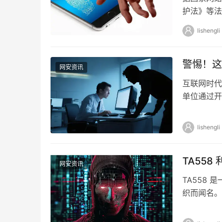
护法》等法
总局关于开
lishengli
警惕！这
网安资讯
互联网时代
单位通过开
外宣传的重
lishengli
TA55
网安资讯
TA558
织而闻名。
意软件工具