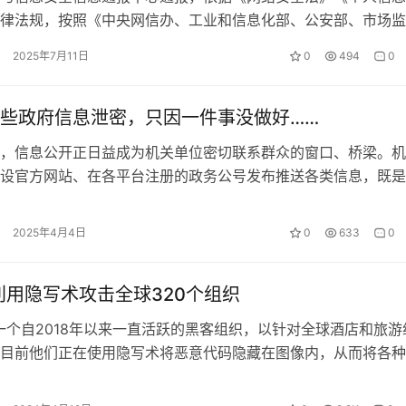
律法规，按照《中央网信办、工业和信息化部、公安部、市场监
展2025年个人信息保护系列专项行…
2025年7月11日
0
494
0
些政府信息泄密，只因一件事没做好……
，信息公开正日益成为机关单位密切联系群众的窗口、桥梁。机
设官方网站、在各平台注册的政务公号发布推送各类信息，既是
要“窗口”，也是用户方掌握信息、办…
2025年4月4日
0
633
0
8 利用隐写术攻击全球320个组织
 是一个自2018年以来一直活跃的黑客组织，以针对全球酒店和旅游
目前他们正在使用隐写术将恶意代码隐藏在图像内，从而将各种
传递到目标系统上。隐写术是…