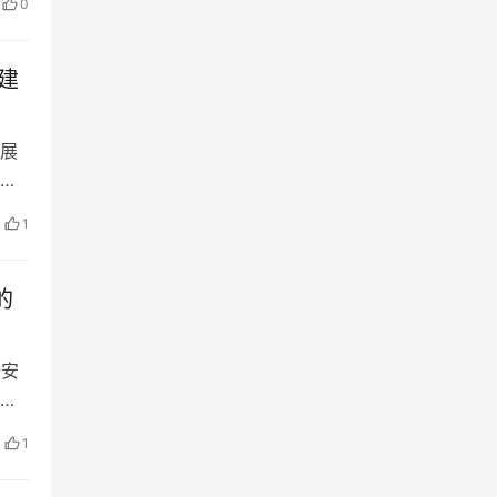
0
建
展
业发
1
的
据安
动
1