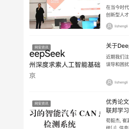
在当今时代
创新型人才
本保障。天
lishengli
关于De
网安资讯
近期我们注
误导和困扰
等问题说明如
lishengli
优秀论文
网安资讯
联邦学习
荀毅杰, 
统[J]. 信息网