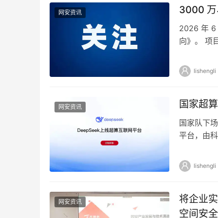
3000
网安资讯
2026 年
向》。 项
支撑学校各
lishengli
国家超算
网安资讯
国家队下场，支
平台，由科
性…
lishengli
将企业实
网安资讯
空间安全