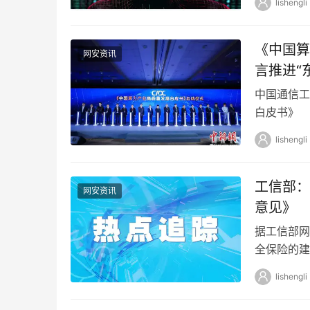
lishengli
《中国算
网安资讯
言推进“
中国通信工
白皮书》 
展现状如何
lishengli
工信部：
网安资讯
意见》
据工信部网
全保险的建
网络和数据
lishengli