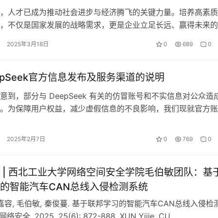
，人才已成为推动社会进步与经济腾飞的关键力量。培养高素质
，不仅是国家发展的战略需求，更是企业立足长远、赢得未来的
融信始终将人才培养置于核心战略位置…
2025年3月18日
0
689
0
epSeek官方信息发布及服务渠道的说明
意到，部分与 DeepSeek 有关的仿冒账号和不实信息对公众造
。为保障用户权益，减少虚假信息的不良影响，我们现就官方账
下：1. 目前，Dee…
2025年2月7日
0
769
0
 | 西北工业大学网络空间安全学院毛伯敏团队：基
的智能汽车CAN总线入侵检测系统
崔嘉容, 毛伯敏, 秦俊蔓. 基于联邦学习的智能汽车CAN总线入侵检
络安全, 2025, 25(6): 872-888. XUN Yijie, CU…