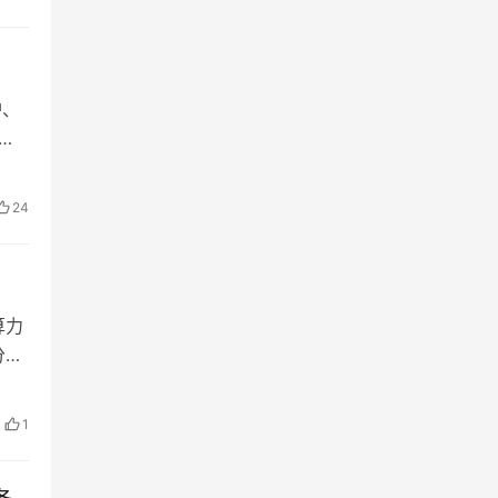
护、
安
24
算力
分中
1