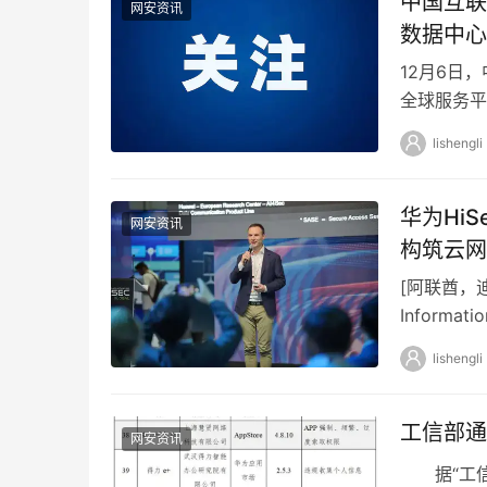
中国互联
网安资讯
数据中心
12月6日
全球服务平
信成都第二
lishengli
华为Hi
网安资讯
构筑云网
[阿联酋，迪
Informati
lishengli
工信部通
网安资讯
据“工信微