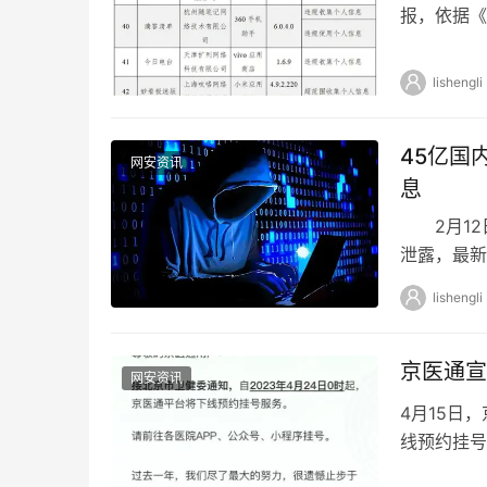
报，依据《
户个人信息
lishengli
45亿国
网安资讯
息
2月12日晚
泄露，最新
年)，也就
lishengli
京医通宣
网安资讯
4月15日
线预约挂号
义务? 4