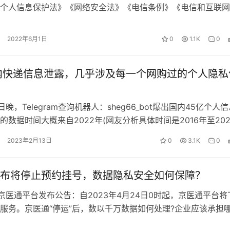
个人信息保护法》《网络安全法》《电信条例》《电信和互联网
保护规定》等法律法规，工信部组织…
2022年6月1日
0
1.1K
0
内快递信息泄露，几乎涉及每一个网购过的个人隐私
，Telegram查询机器人：sheg66_bot爆出国内45亿个人
的数据时间大概来自2022年(网友分析具体时间是2016年至202
是近…
2023年2月13日
0
3.1K
0
布将停止预约挂号，数据隐私安全如何保障？
，京医通平台发布公告：自2023年4月24日0时起，京医通平台将
服务。京医通“停运”后，数以千万数据如何处理?企业应该承担
月16日，北京汇祥律师…