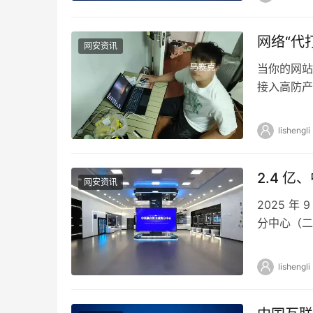
网络“代
网安资讯
当你的网站
接入高防产
部门破获一
lishengli
2.4 
网安资讯
2025 
分中心（二
心（二期）
lishengli