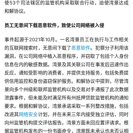
使53个司法辖区的监管机构采取联合行动，迫使湾景达成
和解协议。
员工无意间下载恶意软件，致使公司网络被入侵
事件起源于2021年10月。一名湾景员工在执行与工作相关
的互联网搜索时，无意间下载了
恶意软件
。犯罪分子利用该
漏洞，在公司网络中植入恶意程序，并窃取了包括个人身份
信息在内的敏感数据。湾景及其关联公司在事发后迅速作出
反应，通知受影响的消费者，并提供支持服务，包括免费提
供信用监控和身份盗窃保护服务。和解协议中提到，尽管湾
景向多个州级和联邦监管机构以及交易对手通报了此次数据
泄露事件，但未能及时满足所有州抵押贷款监管机构的通知
要求。根据和解协议，湾景承诺采取一系列整改措施，包括
改进其
网络安全
计划，并在未来三年内接受独立评估，同时
向州监管机构提交评估报告。湾景方面未回应置评请求。根
据监管机构发布的一份书面命令，湾景既未承认也未否认相