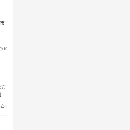
市
日下
10
术方
图纸
3