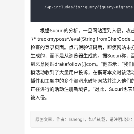
　./wp-includes/js/jquery/jquery-migrate.
　　根据Sucuri的分析，一旦网站遭到入侵，攻
“/* trackmyposs*/eval(String.fro
检查的登录页面。点击假验证码后，即使网站未
生成的，而不是从浏览器生成的。据Sucuri称
到恶意网站drakefollow[.]com。“他表示：
模活动收到了大量用户投诉，在撰写本文时该活动已
插件和主题中的多个漏洞来破坏网站并注入他们
正在进行的活动注册新域名。”对此，Sucuri
被入侵。
原创文章，作者：lishengli，如若转载，请注明出处：https://