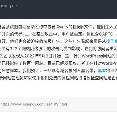
min.js “

击者就试图自动感染名称中包含jQuery的任何js文件。他们注入
mCharCode…”开头的代码…… ”在某些攻击中，用户被重定向到包含CAPTCHA
打开，他们也会被迫接收垃圾广告，这些广告看起来像是从
操作
，至少有322个网站因这波新的攻击而受到影响，它们将访问者重
“我们的团队发现从2022年5月9日开始，这一针对WordPress网站
经影响了数百个网站。目前已经发现攻击者正在针对WordPre
的恶意脚本。我们预计，一旦现有域名被列入黑名单，
黑客
将继
也表示网站管理员可以使用他们免费的远程网站扫描仪检查网站是否
www.lishengli.com/lee/199.html