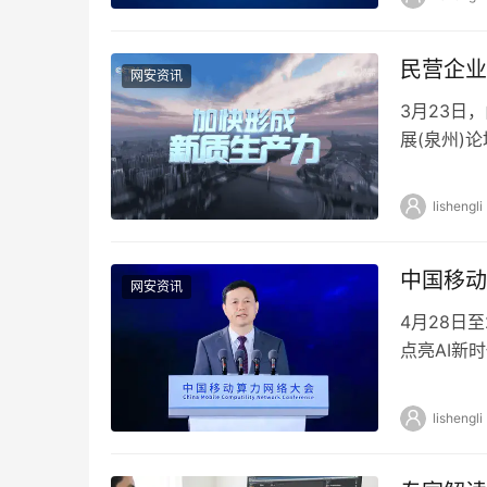
民营企业
网安资讯
3月23日
展(泉州)
为主题，全
lishengli
中国移动
网安资讯
4月28日
点亮AI新
动董事长杨
lishengli