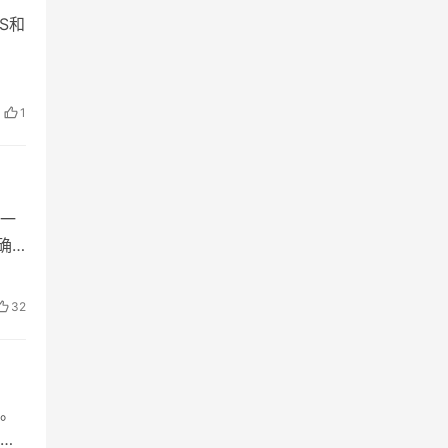
OS和
1
第一
确
32
。
道