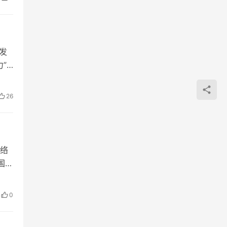
发
”
26
网络
国移
0