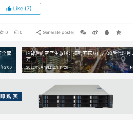
Like
(7)
0
0
Generate poster
安全管
IP背后的灰产生意经：搞钱五花八门，00后代理月
万
午2:00
2022年5月19日 上午11:26
N