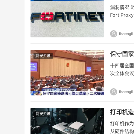
漏洞情况 近
FortiPr
lishengli
保守国家
网安资讯
十四届全国
次全体会议
定保密事项
lishengli
打印机造
网安资讯
打印机作为
从硬件结构