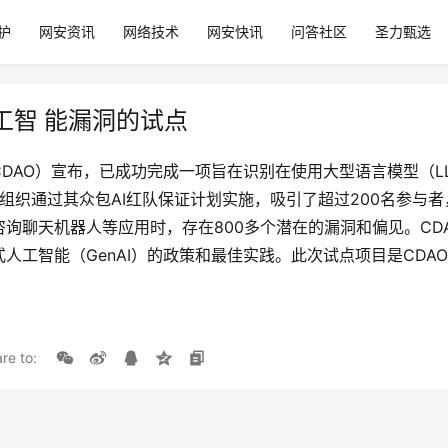
护
网安资讯
网络技术
网安快讯
问答社区
圣力甄选
工智 能漏洞的试点
DAO）宣布，已成功完成一项旨在识别在使用大型语言模型（L
igence组织通过其众包AI红队保证计划实施，吸引了超过200
咨询聊天机器人等应用时，存在800多个潜在的漏洞和偏见。C
人工智能（GenAI）的政策和最佳实践。此次试点项目是CD
re to: