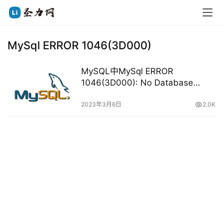
MySql ERROR 1046(3D000)
MySQL中MySql ERROR
1046(3D000): No Database
Selected问题的解决方法
2023年3月6日
2.0K