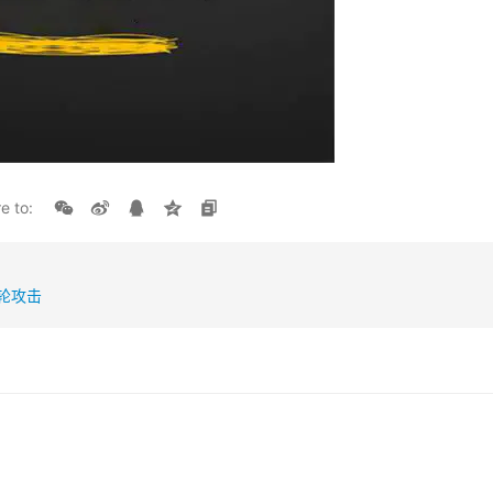
e to:
一轮攻击