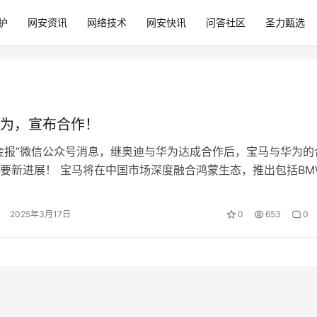
护
网安资讯
网络技术
网安快讯
问答社区
圣力甄选
为，宣布合作！
金报”微信公众号消息，继奥迪与华为达成合作后，宝马与华为的
要新进展！ 宝马将在中国市场深度融合鸿蒙生态，推出包括BM
UAWEI HiCar和My…
2025年3月17日
0
653
0