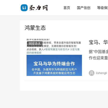
首页
国产信创
等级保
鸿蒙生态
宝马、华
网安资讯
据“中国基
作也迎来重
数字钥匙、H
lishengli