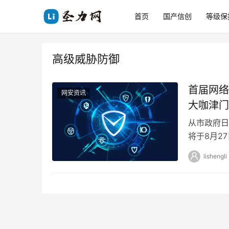
首页
国产信创
等级保
高级威胁防御
首届网络
网安资讯
大咖津门
从市政府日
将于8月2
夏季达沃斯
lishengli