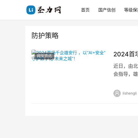
首页
国产信创
等级保
防护策略
2024
网安资讯
近日，由北
会指导，雄
团、中国雄
lishengli