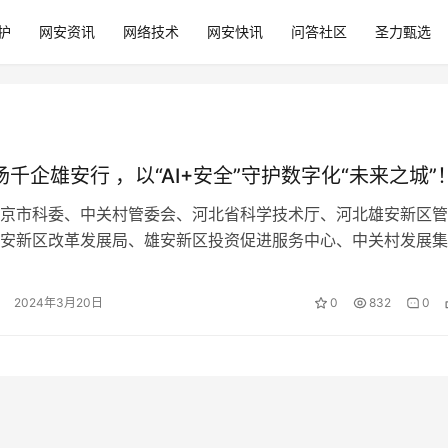
护
网安资讯
网络技术
网安快讯
问答社区
圣力甄选
首场千企雄安行 ，以“AI+安全”守护数字化“未来之城”
京市科委、中关村管委会、河北省科学技术厅、河北雄安新区管
安新区改革发展局、雄安新区投资促进服务中心、中关村发展集
安集团主办的“2024首场千企雄安行…
2024年3月20日
0
832
0