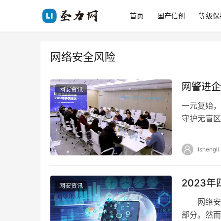
首页
国产信创
等级保
网络安全风险
网警进企
网安资讯
一元复始，
守护无盲区
学习宣贯修
lishengli
2023
网安资讯
网络安全
部分。然而