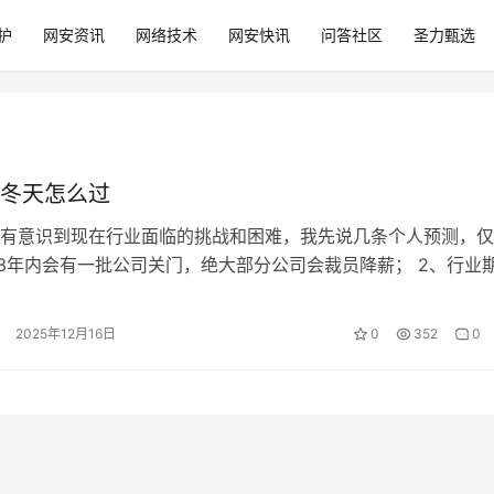
护
网安资讯
网络技术
网安快讯
问答社区
圣力甄选
冬天怎么过
有意识到现在行业面临的挑战和困难，我先说几条个人预测，仅
、3年内会有一批公司关门，绝大部分公司会裁员降薪； 2、行业
减少，资本陆续套现； 3、培…
2025年12月16日
0
352
0