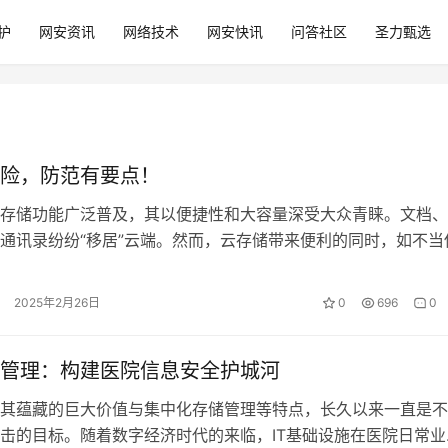
护
网安资讯
网络技术
网安快讯
问答社区
圣力甄选
险，防范有要点！
存储功能广泛普及，其以便捷性和大容量深受大众青睐。文档、
通讯录纷纷“移居”云端。然而，云存储带来便利的同时，如不当
击，也可能存在一定失泄密隐患，需…
2025年2月26日
0
696
0
管理：构建医院信息安全护城河
其蕴藏的巨大价值与集中化存储管理等特点，长久以来一直是不
击的目标。随着数字经济时代的来临，IT基础设施在医院日常业