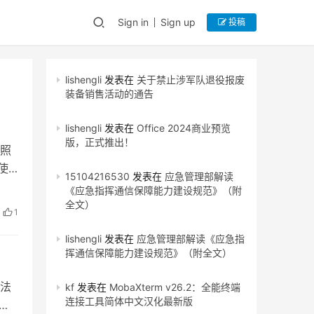
Sign in
Sign up
投稿
lishengli
发表在
关于禁止涉军队退役报废
装备销售活动的通告
lishengli
发表在
Office 2024商业预览
版，正式推出！
照
使
15104216530
发表在
应急管理部解读
《应急指挥通信保障能力建设规范》（附
全文）
1
lishengli
发表在
应急管理部解读《应急指
挥通信保障能力建设规范》（附全文）
法
kf
发表在
MobaXterm v26.2：全能终端
连接工具简体中文汉化最新版
务