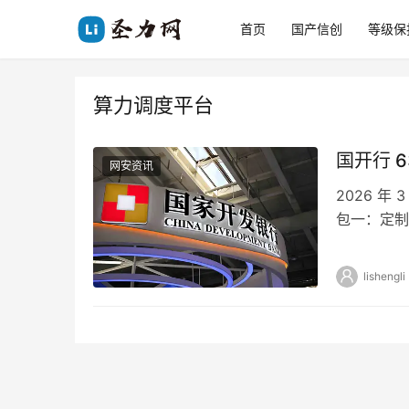
首页
国产信创
等级保
算力调度平台
国开行 6
网安资讯
2026 年
包一：定制
算 6365 …
lishengli