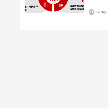
着针对能源
lishengli