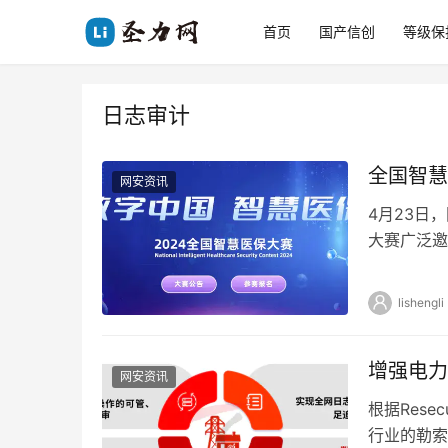
首页
国产信创
等级保
日志审计
全国智慧
网安资讯
4月23日
大赛广泛邀
药机构、科
lishengli
增强电力
网安资讯
根据Rese
行业的勒索