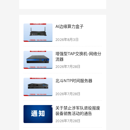
AI边缘算力盒子
2026年8月3日
增强型TAP交换机-网络分
流器
2026年7月28日
北斗NTP时间服务器
2026年7月28日
关于禁止涉军队退役报废
装备销售活动的通告
2026年7月28日