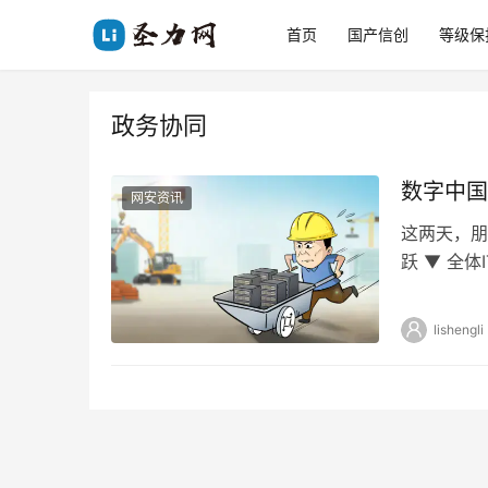
首页
国产信创
等级保
政务协同
数字中国
网安资讯
这两天，朋
跃 ▼ 全
砖人吗 我
lishengli