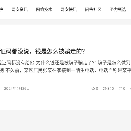
护
网安资讯
网络技术
网安快讯
问答社区
圣力甄选
证码都没说，钱是怎么被骗走的？
验证码都没有给他 为什么钱还是被骗子骗走了?” 骗子是怎么做到
案例 不久前，某区居民张某在家接到一陌生电话，电话自称是某
诉张某购买的快递在运输路…
2024年4月26日
0
840
0