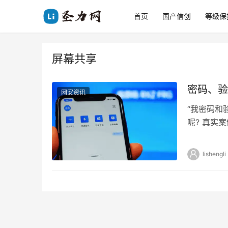
首页
国产信创
等级保
屏幕共享
密码、验
网安资讯
“我密码和
呢? 真实
的客服，告
lishengli