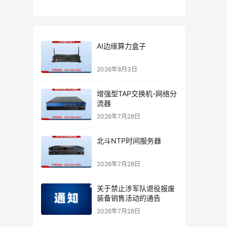
AI边缘算力盒子
2026年8月3日
增强型TAP交换机-网络分
流器
2026年7月28日
北斗NTP时间服务器
2026年7月28日
关于禁止涉军队退役报废
装备销售活动的通告
2026年7月28日