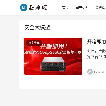
首页
国产信创
等级保
安全大模型
开箱即用
网安资讯
近日，天融
算平台”为
能”五大能
lishengli