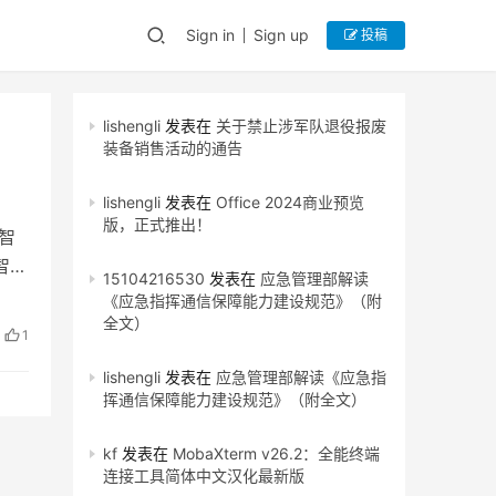
Sign in
Sign up
投稿
lishengli
发表在
关于禁止涉军队退役报废
装备销售活动的通告
lishengli
发表在
Office 2024商业预览
版，正式推出！
智
智
15104216530
发表在
应急管理部解读
《应急指挥通信保障能力建设规范》（附
全文）
1
lishengli
发表在
应急管理部解读《应急指
挥通信保障能力建设规范》（附全文）
kf
发表在
MobaXterm v26.2：全能终端
连接工具简体中文汉化最新版