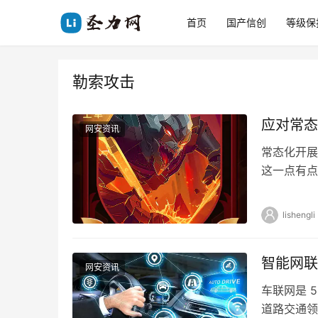
首页
国产信创
等级保
勒索攻击
应对常态
网安资讯
常态化开展
这一点有点
LPL职业
lishengli
智能网联
网安资讯
车联网是 
道路交通领