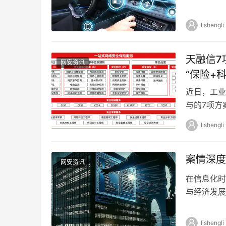
争新优势的
lishengli
天融信7
网安资讯
“保险+
近日，工业
与的7项方
越的实践能
lishengli
案情深度
网安资讯
在信息化时
与经济发展
攻击，已成
lishengli