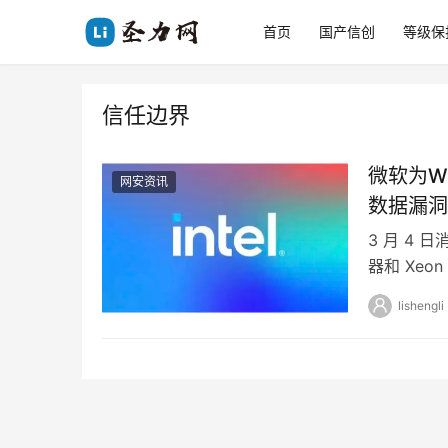
首页
国产信创
等级保
信任边界
微软为W
网安资讯
数据漏洞
3 月 4 
器和 Xe
安全补…
lishengli