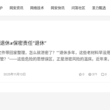
护
网安资讯
网络技术
网安快讯
问答社区
圣力甄选
退休≠保密责任“退休”
文件带回家整理，怎么就泄密了？”“退休多年，这些老材料早没
管？”——这些危险的思想误区，正是泄密风险的温床。近年来
人员失泄密事件偶有发生，深刻警…
2025年11月13日
0
371
0