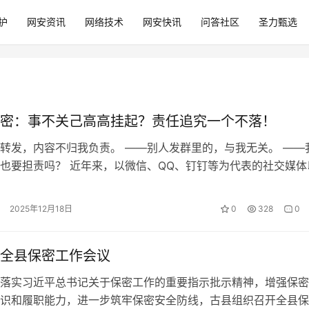
护
网安资讯
网络技术
网安快讯
问答社区
圣力甄选
密：事不关己高高挂起？责任追究一个不落！
转发，内容不归我负责。 ——别人发群里的，与我无关。 ——
也要担责吗？ 近年来，以微信、QQ、钉钉等为代表的社交媒体
、操作便捷等特性在工作场景中…
2025年12月18日
0
328
0
全县保密工作会议
落实习近平总书记关于保密工作的重要指示批示精神，增强保密
识和履职能力，进一步筑牢保密安全防线，古县组织召开全县保