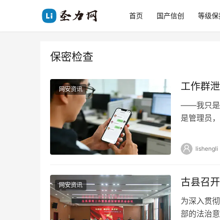
首页
国产信创
等级保
保密检查
工作群泄
网安资讯
——我只是
是管理员，
其功能实用
lishengli
古县召开
网安资讯
为深入贯彻
部的法治意